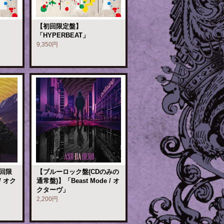
【初回限定盤】
「HYPERBEAT」
9,350円
初回限
【ブルーロック盤(CDのみの
/ オク
通常盤)】「Beast Mode / オ
クターヴ」
2,200円