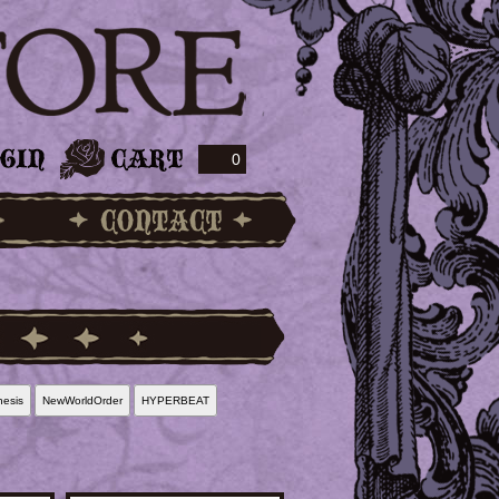
0
esis
NewWorldOrder
HYPERBEAT