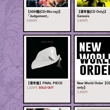
【ADH盤(CD+Blu-ray)】
【通常盤(CD Only)】
「Judgement」
Genesis
3,850円
3,900円
【通常盤】FINAL PIECE
New World Order【C
only】
1,320円
SOLD OUT
3,300円