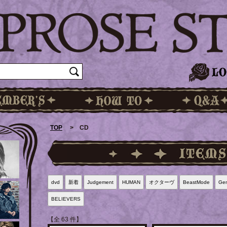
TOP
> CD
dvd
新着
Judgement
HUMAN
オクターヴ
BeastMode
Gen
BELIEVERS
【全 63 件】