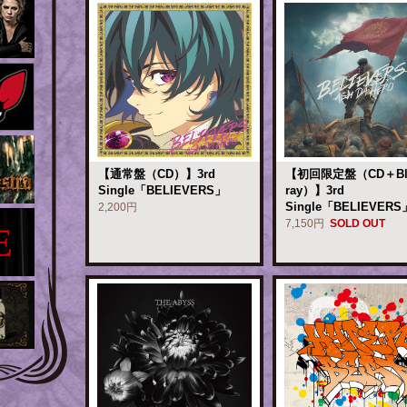
【通常盤（CD）】3rd
【初回限定盤（CD＋Bl
Single「BELIEVERS」
ray）】3rd
Single「BELIEVERS
2,200円
7,150円
SOLD OUT