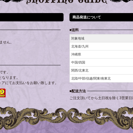
商品発送について
送料
対象地域
ません。
北海道/九州
沖縄県
中国/四国
関西/北東北
です。
となります。
北陸/中部/信越/関東/南東北
トアにてお支払いをお願い致します。
配送方法
ご注文頂いてから土日祝を除く3営業日