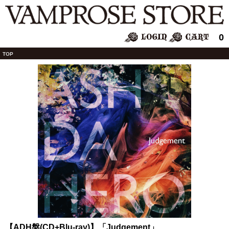
0
TOP
【ADH盤(CD+Blu-ray)】「Judgement」