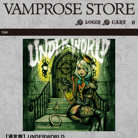
0
TOP
【通常盤】UNDERWORLD