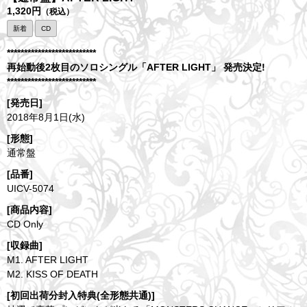
1,320円
（税込）
新着
CD
**************************
再始動後2枚目のソロシングル「AFTER LIGHT」 発売決定!
**************************
[発売日]
2018年8月1日(水)
[形態]
通常盤
[品番]
UICV-5074
[商品内容]
CD Only
[収録曲]
M1. AFTER LIGHT
M2. KISS OF DEATH
[初回出荷分封入特典(全形態共通)]