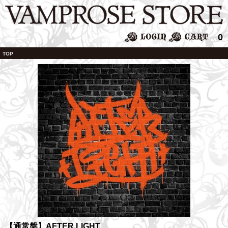
0
TOP
【通常盤】AFTER LIGHT