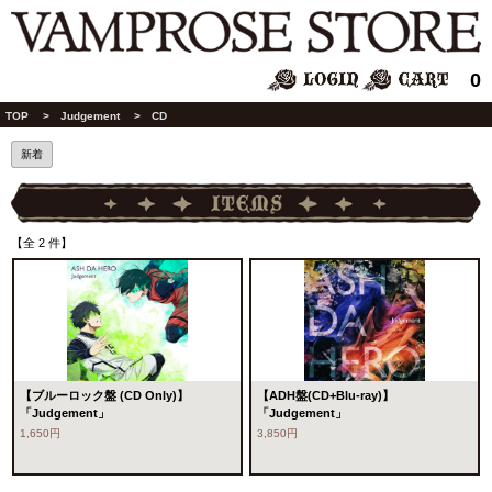
0
TOP
>
Judgement
> CD
新着
【全 2 件】
【ブルーロック盤 (CD Only)】
【ADH盤(CD+Blu-ray)】
「Judgement」
「Judgement」
1,650円
3,850円