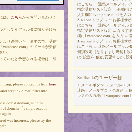
はこちら → 迷惑メールフィルタ
指定受信リスト設定 → 有効/リ
入力欄に｢vamprose.com｣を入力
には、
こちら
からお問い合わせく
2.
au oneトップ → auお客
はこちら → 迷惑メールフィルタ
ルとして別フォルダに振り分けら
指定受信リスト設定 → なりす
欄に｢vamprose.com｣を入力 → 
3.
au oneトップ → auお客
ンより送信いたしますので、受信
はこちら → 迷惑メールフィル
mprose.com」のメールが受信
個別設定【なりすまし規制】設定
さい。
は､設定を(低)に変更するか､
っていたと予想される場合は、登
。
Softbankのユーザー様
smitting, please contact us from
here
1.
メールボタン → メール/PC
迷惑・メールブロック設定 → 個
another junk e-mail filter into
レスの入力欄に｢vamprose.co
rose.com
d domain, so if the
e mail of domain 「vamprose.com」
y again.
red was incorrect, please try the
gain.