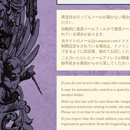
再送信を行ってもメールが届かない場合
ださい。
自動的に迷惑メールフィルタで迷惑メー
れている場合があります。
当サイトのメールは
vamprose.com
ドメイ
制限設定をされている場合は、ドメイン「va
できるように設定後、改めてお試しくだ
ご入力いただいたメールアドレスが間違
録手続きを最初からやり直してください
If you do not receive the e-mail after retran
It may be automatically sorted as a spam by 
another folder.
Mail on this site will be sent from the
vamp
reception restriction setting is made, th
Please set it so that it can be received and tr
If you expect that the email address you ente
registration procedure from the beginning a