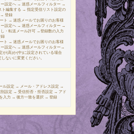
ー設定へ → 迷惑メールフィルター →
スト編集する → 指定受信リスト設定の
 → 登録
様サポート → 迷惑メールでお困りのお客様
ー設定へ → 迷惑メールフィルター →
まし・転送メール許可 →登録数の入力
登録
様サポート → 迷惑メールでお困りのお客様
ター設定へ → 迷惑メールフィルター→
が(高)か(中)に設定されている場合
設定しないに変更ください。
メール設定 → メール・アドレス設定 →
別設定 → 受信拒否・拒否設定 → アド
m｣を入力 → 後方一致を選択 → 登録