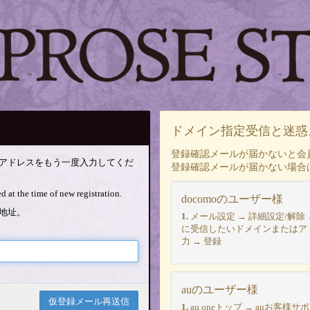
ドメイン指定受信と迷惑
登録確認メールが届かないと会
アドレスをもう一度入力してくだ
登録確認メールが届かない場合
d at the time of new registration.
docomoのユーザー様
地址。
1.
メール設定 → 詳細設定/解除 
に受信したいドメインまたはアドレス
力 → 登録
auのユーザー様
1.
au oneトップ → auお客