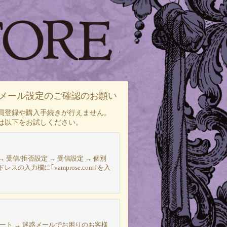
メール設定のご確認のお願い
員登録や購入手続きが行えません。
は以下をお試しください。
→ 受信/拒否設定 → 受信設定 → 個別
の入力欄に｢vamprose.com｣を入
様サポート → 迷惑メールでお困りのお客様