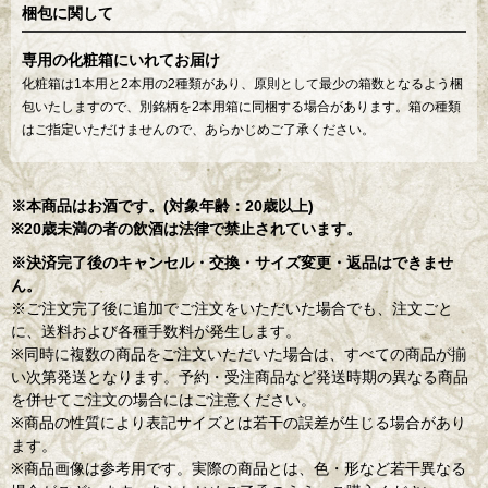
梱包に関して
専用の化粧箱にいれてお届け
化粧箱は1本用と2本用の2種類があり、原則として最少の箱数となるよう梱
包いたしますので、別銘柄を2本用箱に同梱する場合があります。箱の種類
はご指定いただけませんので、あらかじめご了承ください。
※本商品はお酒です。(対象年齢：20歳以上)
※20歳未満の者の飲酒は法律で禁止されています。
※決済完了後のキャンセル・交換・サイズ変更・返品はできませ
ん。
※ご注文完了後に追加でご注文をいただいた場合でも、注文ごと
に、送料および各種手数料が発生します。
※同時に複数の商品をご注文いただいた場合は、すべての商品が揃
い次第発送となります。予約・受注商品など発送時期の異なる商品
を併せてご注文の場合にはご注意ください。
※商品の性質により表記サイズとは若干の誤差が生じる場合があり
ます。
※商品画像は参考用です。実際の商品とは、色・形など若干異なる