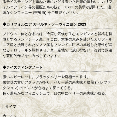
るテイスティングを重ねた末にたどり着いた理想の味わい。カリフ
ォルニアワイン界の巨匠たちの技と、HYDEの美学が調和した、濃
密なシンフォニー (交響曲) をご堪能ください。
◆カリフォルニア カベルネ・ソーヴィニヨン 2023
ブドウの主体となるのは、冷涼な気候が生むエレガンスと骨格を特
徴とするメンドシーノ産。そこに、太陽の恵みを受けたカリフォル
ニア産と洗練されたソノマ産をブレンド。巨匠の卓越した感性が異
なるテロワールを調和させ、単一産地では成し得ない、複雑で深遠
な芸術的作品を生み出しています。
◆テイスティングノート
濃いルビーレッド。ブラックベリーや腐植土の香り。
果実味の甘いアタックがあり、ベリー系の果実味と焙煎 (トレファ
クション) のヒントが心地よく戻ってくる。
長く滑らかなフィニッシュで、口の中にベリーの果実味が残る。
タイプ
赤ワイン