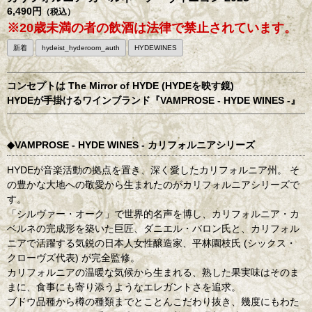
6,490円
（税込）
※20歳未満の者の飲酒は法律で禁止されています。
新着
hydeist_hyderoom_auth
HYDEWINES
コンセプトは The Mirror of HYDE (HYDEを映す鏡)
HYDEが手掛けるワインブランド『VAMPROSE - HYDE WINES -』
◆VAMPROSE - HYDE WINES - カリフォルニアシリーズ
HYDEが音楽活動の拠点を置き、深く愛したカリフォルニア州。 そ
の豊かな大地への敬愛から生まれたのがカリフォルニアシリーズで
す。
「シルヴァー・オーク」で世界的名声を博し、カリフォルニア・カ
ベルネの完成形を築いた巨匠、ダニエル・バロン氏と、カリフォル
ニアで活躍する気鋭の日本人女性醸造家、平林園枝氏 (シックス・
クローヴズ代表) が完全監修。
カリフォルニアの温暖な気候から生まれる、熟した果実味はそのま
まに、食事にも寄り添うようなエレガントさを追求。
ブドウ品種から樽の種類までとことんこだわり抜き、幾度にもわた