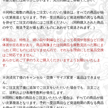
※販売数には限りがございます。完売の際はご容赦ください。
※同時に複数の商品をご注文いただいた場合は、すべての商品が揃
い次第発送となります。予約・受注商品など発送時期の異なる商品
を併せてご注文の場合にはご注意ください。（同時購入された商品
の中で、発送予定が最も遅いものにあわせて発送されます。)
本製品は、特性上、縫い目や刺繍などによって表情や形状などに個
体差や左右差があり、商品画像または同商品を複数見比べた際にま
ったく同じものにはなりませんので、それらを理由にした返品交換
はご対応できません。
あらかじめご了承のうえご購入くださいますようお願いいたしま
す。
※決済完了後のキャンセル・交換・サイズ変更・返品はできませ
ん。
※ご注文完了後に追加でご注文をいただいた場合でも、注文ごと
に、送料および各種手数料が発生します。
※同時に複数の商品をご注文いただいた場合は、すべての商品が揃
い次第発送となります。予約・受注商品など発送時期の異なる商品
を併せてご注文の場合にはご注意ください。