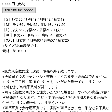
6,000円
（税込）
ADH BIRTHDAY GOODS
【S】身丈65 / 身幅49 / 肩幅42 / 袖丈19
【M】
身丈
69 / 身幅52 / 肩幅46 / 袖丈20
【L】
身丈73 / 身幅55 / 肩幅50 / 袖丈22
【XL】
身丈77 / 身幅58 / 肩幅54 / 袖丈24
【XXL】
身丈81 / 身幅63 / 肩幅57 / 袖丈25
※サイズはcm表記です。
素材：綿 100％
※販売規定数に達し次第、販売を終了致します。
※決済完了後のキャンセル・交換・サイズ変更・返品はできません。
※ご注文完了後に追加でご注文をいただいた場合でも、注文ごとに、
送料および各種手数料が発生します。
※同時に複数の商品をご注文いただいた場合は、すべての商品が揃い
次第発送となります。予約・受注商品など発送時期の異なる商品を
併せてご注文の場合にはご注意ください。
※
商品写真は参考用写真です。実際の商品とは、色・形など若干異な