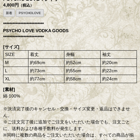
4,800円
（税込）
新着
PSYCHOLOVE
**************************
PSYCHO LOVE VODKA GOODS
**************************
[サイズ]
SIZE
着丈
身幅
袖丈
M
約69cm
約52cm
約20cm
L
約73cm
約55cm
約22cm
XL
約77cm
約58cm
約24cm
[素材]
綿 100%
※決済完了後のキャンセル・交換・サイズ変更・返品はできませ
ん。
※ご注文完了後に追加でご注文をいただいた場合でも、注文ごと
に、送料および各種手数料が発生します。
※同時に複数の商品をご注文いただいた場合は、すべての商品が揃