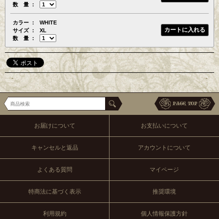
数 量
カラー
WHITE
サイズ
XL
数 量
お届けについて
お支払いについて
キャンセルと返品
アカウントについて
よくある質問
マイページ
特商法に基づく表示
推奨環境
利用規約
個人情報保護方針