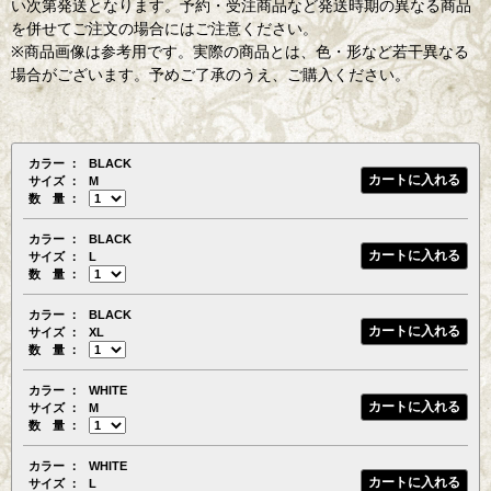
い次第発送となります。予約・受注商品など発送時期の異なる商品
を併せてご注文の場合にはご注意ください。
※商品画像は参考用です。実際の商品とは、色・形など若干異なる
場合がございます。予めご了承のうえ、ご購入ください。
カラー
BLACK
サイズ
M
数 量
カラー
BLACK
サイズ
L
数 量
カラー
BLACK
サイズ
XL
数 量
カラー
WHITE
サイズ
M
数 量
カラー
WHITE
サイズ
L