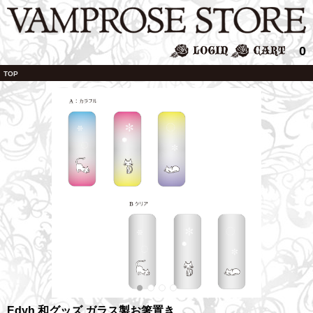
0
TOP
Edyh 和グッズ ガラス製お箸置き