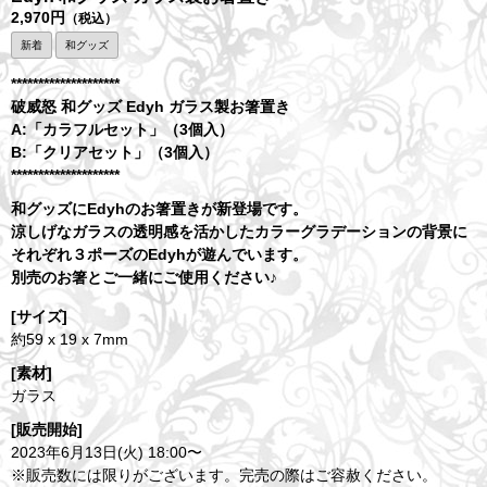
2,970円
（税込）
新着
和グッズ
********************
破威怒 和グッズ
Edyh ガラス製お箸置き
A:「カラフルセット」（3個入）
B:「クリアセット」（3個入）
********************
和グッズにEdyhのお箸置きが新登場です。
涼しげなガラスの透明感を活かしたカラーグラデーションの背景に
それぞれ３ポーズのEdyhが遊んでいます。
別売のお箸とご一緒にご使用ください♪
[サイズ]
約59 x 19 x 7mm
[素材]
ガラス
[販売開始]
2023年6月13日(火) 18:00〜
※販売数には限りがございます。完売の際はご容赦ください。