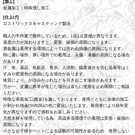
[加工]
金属加工：特殊燻し加工
[仕上げ]
ロストワックスキャスティング製法
職人の手作業で製作しているため、1点1点質感が異なります。
過度の力が加わりますと、変形、破損の原因になります。
貴金属は着用する環境によっては思わぬ損傷の原因になります。
特に暑い場所、寒い場所での着用は、火傷・凍傷の原因になる場合
があります。
汗、埃、薬品、化粧品、香水、入浴剤、硫黄成分を含む温泉等はく
すみや変退色の原因になる場合があります。
体質により、かゆみかぶれなどを引き起こす場合があります。
万が一、皮膚に異常が生じた場合は直ちに使用を止め医師にご相談
ください。
特殊な表面加工(鍍金)を施しております、使用とともに全体の加工
が剥がれ地金(SV925)の色に変化いたします。着用者により経年変
化が異なりますので過程をお楽しみください。
天然木材を使用している為、高温多湿環境での着用は変形・破損の
原因になります。
小さなお子様やペットによる誤飲の可能性があるため、使用しない