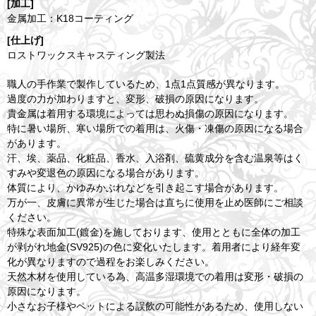
[加工]
金属加工：K18コーティング
[仕上げ]
ロストワックスキャスティング製法
職人の手作業で製作しているため、1点1点質感が異なります。
過度の力が加わりますと、変形、破損の原因になります。
貴金属は着用する環境によっては思わぬ損傷の原因になります。
特に暑い場所、寒い場所での着用は、火傷・凍傷の原因になる場合
があります。
汗、埃、薬品、化粧品、香水、入浴剤、硫黄成分を含む温泉等はく
すみや変退色の原因になる場合があります。
体質により、かゆみかぶれなどを引き起こす場合があります。
万が一、皮膚に異常が生じた場合は直ちに使用を止め医師にご相談
ください。
特殊な表面加工(鍍金)を施しております、使用とともに全体の加工
が剥がれ地金(SV925)の色に変化いたします。着用者により経年変
化が異なりますので過程をお楽しみください。
天然木材を使用している為、高温多湿環境での着用は変形・破損の
原因になります。
小さなお子様やペットによる誤飲の可能性があるため、使用しない