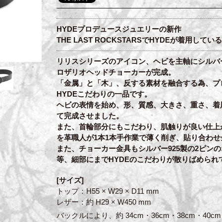
HYDEプロデュースジュエリーの新作
THE LAST ROCKSTARSでHYDEが着用し
リリスシリーズのアイコン、ヘビを主軸にシルバー
ロザリオヘッドチョーカーが完成。
「金属」と「木」、反する素材を融合する為、プ
HYDEこだわりの一品です。
ヘビの表情を始め、形、質感、大きさ、重さ、着
て完成させました。
また、首輪部分にもこだわり、肌触りが良い仕上
を革職人が1本1本手作業で薄く削ぎ、貼り合わ
また、チョーカー金具もシルバー925製の2ピン
等、細部にまでHYDEのこだわりが散りばめられ
[サイズ]
トップ：H55 × W29 × D11 mm
レザー：約 H29 × W450 mm
バックルにより、約 34cm・36cm・38cm・40