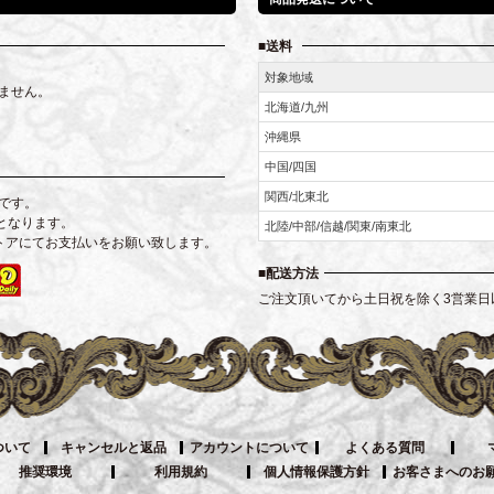
送料
対象地域
ません。
北海道/九州
沖縄県
中国/四国
関西/北東北
です。
となります。
北陸/中部/信越/関東/南東北
トアにてお支払いをお願い致します。
配送方法
ご注文頂いてから土日祝を除く3営業日
ついて
キャンセルと返品
アカウントについて
よくある質問
推奨環境
利用規約
個人情報保護方針
お客さまへのお