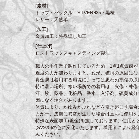
[素材]
トップ・バックル：SILVER925・黒檀
レザー：天然革
[加工]
金属加工：特殊燻し加工
[仕上げ]
ロストワックスキャスティング製法
職人の手作業で製作しているため、1点1点質感が
過度の力が加わりますと、変形、破損の原因にな
貴金属は着用する環境によっては思わぬ損傷の原
特に暑い場所、寒い場所での着用は、火傷・凍傷
汗、埃、薬品、化粧品、香水、入浴剤、硫黄成分
因になる場合があります。
体質により、かゆみかぶれなどを引き起こす場合
万が一、皮膚に異常が生じた場合は直ちに使用を
特殊な表面加工(鍍金)を施しております、使用と
(SV925)の色に変化いたします。着用者により
みください。