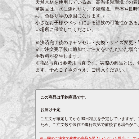
天然木材を使用している為、高温多湿環境での着
革製品は、水に濡れたり、多湿環境、摩擦や長時
ち、色移り等の原因になります。
小さなお子様やペットによる誤飲の可能性がある
い場所に保管してください。
※決済完了後のキャンセル・交換・サイズ変更・
※ご注文完了後に追加でご注文をいただいた場合
手数料が発生します。
※商品写真は参考用写真です。実際の商品とは、
ます。予めご了承のうえ、ご購入ください。
この商品は予約商品です。
お届け予定
ご注文が確定してから90日程度を予定していますが
ため、ご注文数や製作の進行次第で前後する場合がご
※一回のご注文で複数の商品を購入いただいた場合は、す