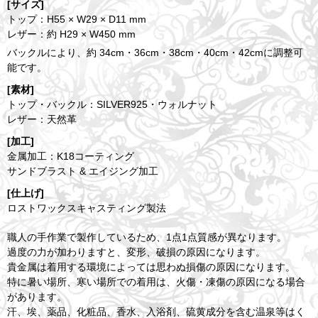
[サイズ]
トップ：H55 × W29 × D11 mm
レザー：約 H29 × W450 mm
バックルにより、約 34cm・36cm・38cm・40cm・42cmに調整可
能です。
[素材]
トップ・バックル：SILVER925・ウォルナット
レザー：天然革
[加工]
金属加工：K18コーティング
サンドブラスト & エイジング加工
[仕上げ]
ロストワックスキャスティング製法
職人の手作業で製作しているため、1点1点質感が異なります。
過度の力が加わりますと、変形、破損の原因になります。
貴金属は着用する環境によっては思わぬ損傷の原因になります。
特に暑い場所、寒い場所での着用は、火傷・凍傷の原因になる場合
があります。
汗、埃、薬品、化粧品、香水、入浴剤、硫黄成分を含む温泉等はく