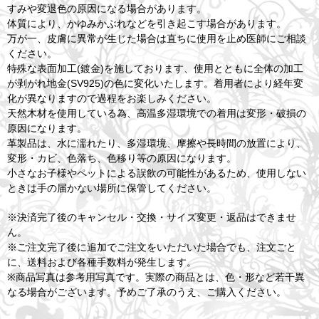
すみや変退色の原因になる場合があります。
体質により、かゆみかぶれなどを引き起こす場合があります。
万が一、皮膚に異常が生じた場合は直ちに使用を止め医師にご相談
ください。
特殊な表面加工(鍍金)を施しております、使用とともに全体の加工
が剥がれ地金(SV925)の色に変化いたします。着用者により経年変
化が異なりますので過程をお楽しみください。
天然木材を使用している為、高温多湿環境での着用は変形・破損の
原因になります。
革製品は、水に濡れたり、多湿環境、摩擦や長時間の放置により、
変形・カビ、色落ち、色移り等の原因になります。
小さなお子様やペットによる誤飲の可能性があるため、使用しない
ときは手の届かない場所に保管してください。
※決済完了後のキャンセル・交換・サイズ変更・返品はできませ
ん。
※ご注文完了後に追加でご注文をいただいた場合でも、注文ごと
に、送料および各種手数料が発生します。
※商品写真は参考用写真です。実際の商品とは、色・形など若干異
なる場合がございます。予めご了承のうえ、ご購入ください。