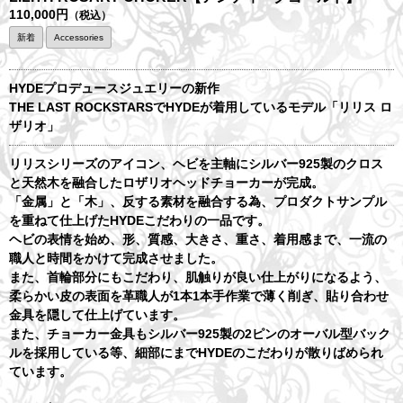
110,000円
（税込）
新着
Accessories
HYDEプロデュースジュエリーの新作
THE LAST ROCKSTARSでHYDEが着用しているモデル「リリス ロ
ザリオ」
リリスシリーズのアイコン、ヘビを主軸にシルバー925製のクロス
と天然木を融合したロザリオヘッドチョーカーが完成。
「金属」と「木」、反する素材を融合する為、プロダクトサンプル
を重ねて仕上げたHYDEこだわりの一品です。
ヘビの表情を始め、形、質感、大きさ、重さ、着用感まで、一流の
職人と時間をかけて完成させました。
また、首輪部分にもこだわり、肌触りが良い仕上がりになるよう、
柔らかい皮の表面を革職人が1本1本手作業で薄く削ぎ、貼り合わせ
金具を隠して仕上げています。
また、チョーカー金具もシルバー925製の2ピンのオーバル型バック
ルを採用している等、細部にまでHYDEのこだわりが散りばめられ
ています。