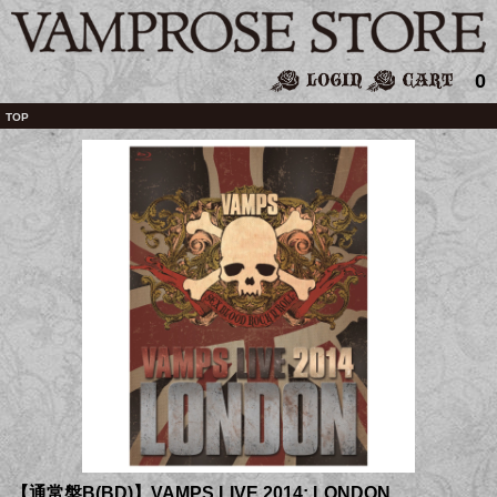
0
TOP
【通常盤B(BD)】VAMPS LIVE 2014: LONDON