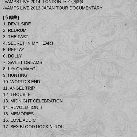
-VAMPS LIVE 2014: LONDON ライヴ映像
-VAMPS LIVE 2013 JAPAN TOUR DOCUMENTARY
[収録曲]
1. DEVIL SIDE
2. REDRUM
3. THE PAST
4. SECRET IN MY HEART
5. REPLAY
6. DOLLY
7. SWEET DREAMS
8. Life On Mars?
9. HUNTING
10. WORLD’S END
11. ANGEL TRIP
12. TROUBLE
13. MIDNIGHT CELEBRATION
14. REVOLUTION II
15. MEMORIES
16. LOVE ADDICT
17. SEX BLOOD ROCK N’ ROLL