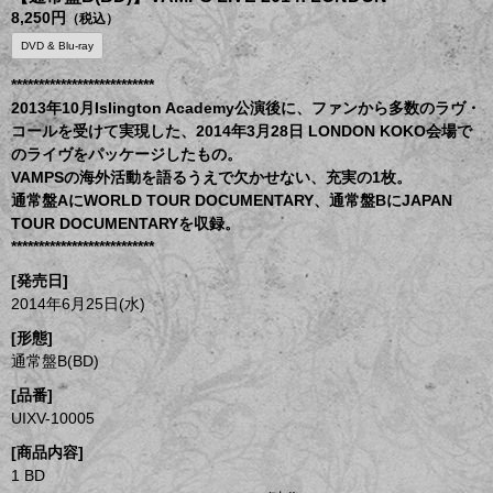
8,250円
（税込）
DVD & Blu-ray
**************************
2013年10月Islington Academy公演後に、ファンから多数のラヴ・
コールを受けて実現した、2014年3月28日 LONDON KOKO会場で
のライヴをパッケージしたもの。
VAMPSの海外活動を語るうえで欠かせない、充実の1枚。
通常盤AにWORLD TOUR DOCUMENTARY、通常盤BにJAPAN
TOUR DOCUMENTARYを収録。
**************************
[発売日]
2014年6月25日(水)
[形態]
通常盤B(BD)
[品番]
UIXV-10005
[商品内容]
1 BD