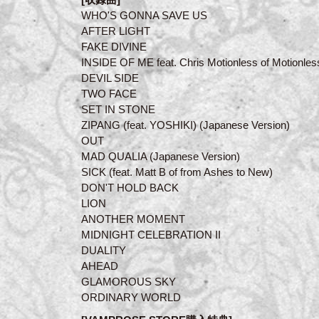
WHO'S GONNA SAVE US
AFTER LIGHT
FAKE DIVINE
INSIDE OF ME feat. Chris Motionless of Motionless
DEVIL SIDE
TWO FACE
SET IN STONE
ZIPANG (feat. YOSHIKI) (Japanese Version)
OUT
MAD QUALIA (Japanese Version)
SICK (feat. Matt B of from Ashes to New)
DON'T HOLD BACK
LION
ANOTHER MOMENT
MIDNIGHT CELEBRATION II
DUALITY
AHEAD
GLAMOROUS SKY
ORDINARY WORLD