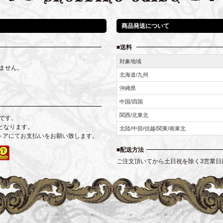
商品発送について
送料
対象地域
ません。
北海道/九州
沖縄県
中国/四国
関西/北東北
です。
となります。
北陸/中部/信越/関東/南東北
トアにてお支払いをお願い致します。
配送方法
ご注文頂いてから土日祝を除く3営業日