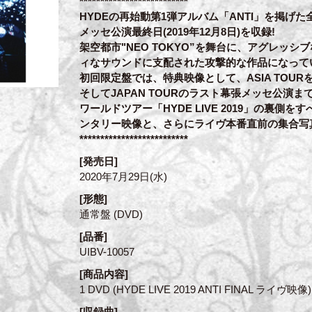
**************************
HYDEの再始動第1弾アルバム「ANTI」を掲げ
メッセ公演最終日(2019年12月8日)を収録!
架空都市"NEO TOKYO”を舞台に、アグレッ
ィなサウンドに支配された攻撃的な作品になって
初回限定盤では、特典映像として、ASIA TOUR
そしてJAPAN TOURのラスト幕張メッセ公演ま
ワールドツアー「HYDE LIVE 2019」の裏側
ンタリー映像と、さらにライヴ本番直前の集合写
**************************
[発売日]
2020年7月29日(水)
[形態]
通常盤 (DVD)
[品番]
UIBV-10057
[商品内容]
1 DVD (HYDE LIVE 2019 ANTI FINAL ライヴ映像)
[収録曲]