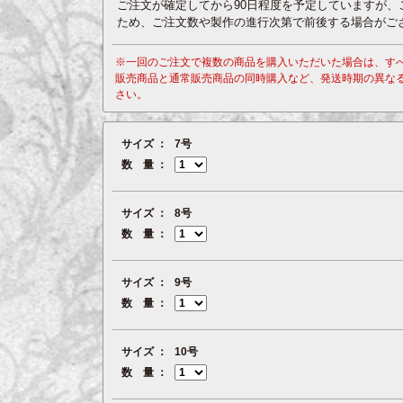
ご注文が確定してから90日程度を予定していますが
ため、ご注文数や製作の進行次第で前後する場合がご
※一回のご注文で複数の商品を購入いただいた場合は、す
販売商品と通常販売商品の同時購入など、発送時期の異な
さい。
サイズ
7号
数 量
サイズ
8号
数 量
サイズ
9号
数 量
サイズ
10号
数 量