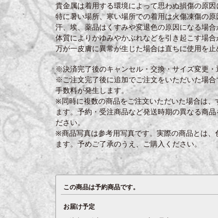
貴金属は着用する環境によって思わぬ損傷の原因
特に暑い場所、寒い場所での着用は火傷凍傷の原
汗、埃、薬品はくすみや変退色の原因になる場合
体質によりかゆみやかぶれなどを引き起こす場合
万が一皮膚に異常が生じた場合は直ちに使用を止
※決済完了後のキャンセル・交換・サイズ変更・
※ご注文完了後に追加でご注文をいただいた場合
手数料が発生します。
※同時に複数の商品をご注文いただいた場合は、
ます。予約・受注商品など発送時期の異なる商品
ださい。
※商品写真は参考用写真です。実際の商品とは、
ます。予めご了承のうえ、ご購入ください。
この商品は予約商品です。
お届け予定