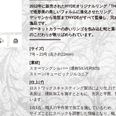
********************
2012年に販売されたHYDEオリジナルリング「TH
で造形美の美しいフォルムに進化させたリング。
デッサンから造型までHYDEがすべて監修し、完
逸品です。
ガーネットカラーの赤いリンゴを包み込む蛇と葉
のこだわりが散りばめられています。
********************
[サイズ]
7号～23号 (高さ約22mm)
[素材]
スターリングシルバー (通称SILVER925)
ストーン/キュービックジルコニア
[仕上げ]
ロストワックスキャスティング製法により仕上げ
表面は、燻銀加工を施すとともに、光沢と半艶、
います。
1点1点、職人の手作業で加工を施しているため
サイズごとにスペックを調整した指輪となり、幅