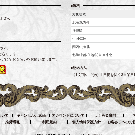
送料
対象地域
ません。
北海道/九州
沖縄県
中国/四国
関西/北東北
です。
となります。
北陸/中部/信越/関東/南東北
トアにてお支払いをお願い致します。
配送方法
ご注文頂いてから土日祝を除く3営業日
ついて
キャンセルと返品
アカウントについて
よくある質問
推奨環境
利用規約
個人情報保護方針
お客さまへのお