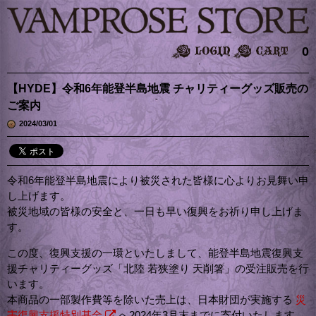
0
【HYDE】令和6年能登半島地震 チャリティーグッズ販売の
ご案内
2024/03/01
令和6年能登半島地震により被災された皆様に心よりお見舞い申
し上げます。
被災地域の皆様の安全と、一日も早い復興をお祈り申し上げま
す。
この度、復興支援の一環といたしまして、能登半島地震復興支
援チャリティーグッズ「北陸 若狭塗り 天削箸」の受注販売を行
います。
本商品の一部製作費等を除いた売上は、日本財団が実施する
災
害復興支援特別基金
へ2024年3月末までに寄付いたします。