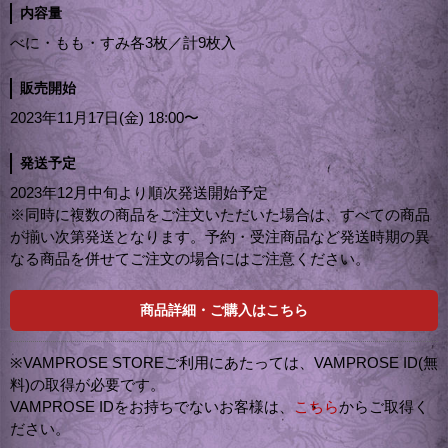
内容量
べに・もも・すみ各3枚／計9枚入
販売開始
2023年11月17日(金) 18:00〜
発送予定
2023年12月中旬より順次発送開始予定
※同時に複数の商品をご注文いただいた場合は、すべての商品
が揃い次第発送となります。予約・受注商品など発送時期の異
なる商品を併せてご注文の場合にはご注意ください。
商品詳細・ご購入はこちら
※VAMPROSE STOREご利用にあたっては、VAMPROSE ID(無
料)の取得が必要です。
VAMPROSE IDをお持ちでないお客様は、
こちら
からご取得く
ださい。