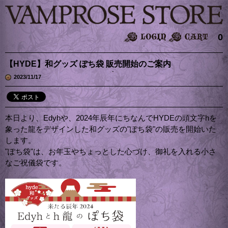
0
【HYDE】和グッズ ぽち袋 販売開始のご案内
2023/11/17
本日より、Edyhや、2024年辰年にちなんでHYDEの頭文字hを
象った龍をデザインした和グッズの"ぽち袋"の販売を開始いた
します。
"ぽち袋"は、お年玉やちょっとした心づけ、御礼を入れる小さ
なご祝儀袋です。