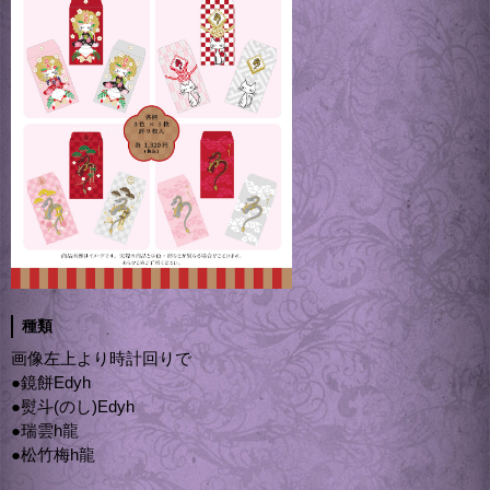
種類
画像左上より時計回りで
●鏡餅Edyh
●熨斗(のし)Edyh
●瑞雲h龍
●松竹梅h龍