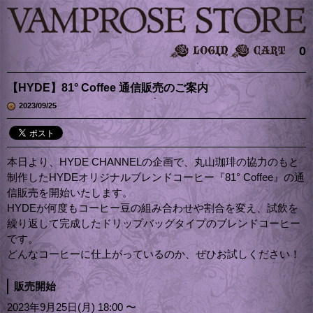
0
【HYDE】81° Coffee 通信販売のご案内
2023/09/25
本日より、HYDE CHANNELの企画で、丸山珈琲の協力のもと
制作したHYDEオリジナルブレンドコーヒー『81° Coffee』の通
信販売を開始いたします。
HYDEが何度もコーヒー豆の組み合わせや割合を変え、試飲を
繰り返して完成したドリップバッグタイプのブレンドコーヒー
です。
どんなコーヒーに仕上がっているのか、ぜひお試しください！
販売開始
2023年9月25日(月) 18:00 〜