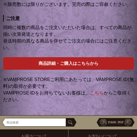
※販売数には限りがございます。完売の際はご容赦ください。
ご注意
同時に複数の商品をご注文いただいた場合は、すべての商品が
揃い次第発送となります。
発送時期の異なる商品を併せてご注文の場合にはご注意くださ
い。
商品詳細・ご購入はこちらから
※VAMPROSE STOREご利用にあたっては、VAMPROSE ID(無
料)の取得が必要です。
VAMPROSE IDをお持ちでないお客様は、
こちら
からご取得く
ださい。
お届けについて
お支払いについて