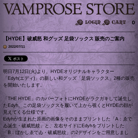
0
【HYDE】破威怒 和グッズ 足袋ソックス 販売のご案内
2022/07/11
明日7月12日(火)より、HYDEオリジナルキャラクター
「Edyh(エディ)」の新しい和グッズ「足袋ソックス」2種の販売
を開始いたします。
「THE HYDE」のカバーフォトにHYDEがラクガキして誕生し
たEdyh。この足袋ソックスを履いて上から覗くとHYDEの顔が
見えてくる仕様です。
Edyhが生まれた原画の画像をそのままプリントした「A：ゑで
ゐ誕生・破威怒紋」と、左右サイドにEdyhをプリントした
「B：ぼかしゑでゐ・破威怒紋」の2デザインをご用意しまし