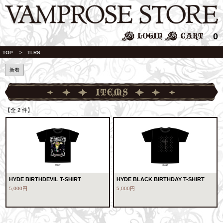
0
TOP
> TLRS
新着
【全 2 件】
HYDE BIRTHDEVIL T-SHIRT
HYDE BLACK BIRTHDAY T-SHIRT
5,000円
5,000円