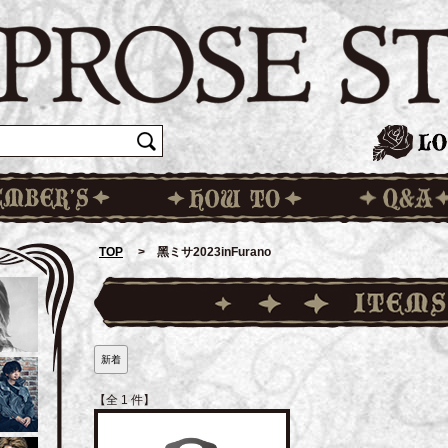
TOP
> 黑ミサ2023inFurano
新着
【全 1 件】