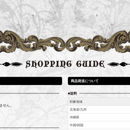
商品発送について
送料
対象地域
ません。
北海道/九州
沖縄県
中国/四国