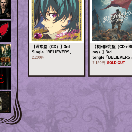
【通常盤（CD）】3rd
【初回限定盤（CD＋Bl
Single「BELIEVERS」
ray）】3rd
Single「BELIEVERS
2,200円
7,150円
SOLD OUT