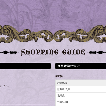
商品発送について
送料
対象地域
ません。
北海道/九州
沖縄県
中国/四国