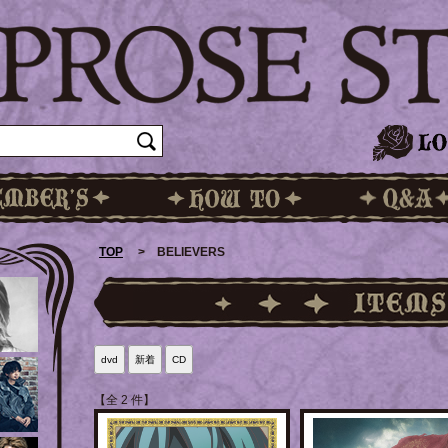
TOP
> BELIEVERS
dvd
新着
CD
【全 2 件】